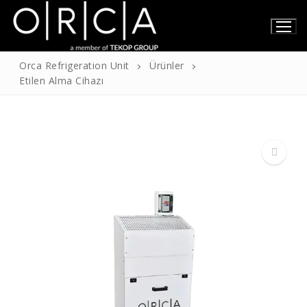
İçeriğe
atla
Orca Refrigeration Unit
Ürünler
Etilen Alma Cihazı
Anasayfa
Hakkımızda
Hakkımızda
Ürünler
Sertifikalarımız
Teknik Bilgiler
🔍
İletişim
Türkçe
İngilizce