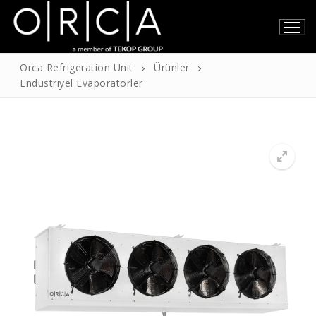
İçeriğe
atla
Orca Refrigeration Unit
Ürünler
Endüstriyel Evaporatörler
Anasayfa
Hakkımızda
Hakkımızda
Ürünler
Sertifikalarımız
Teknik Bilgiler
İletişim
Türkçe
İngilizce